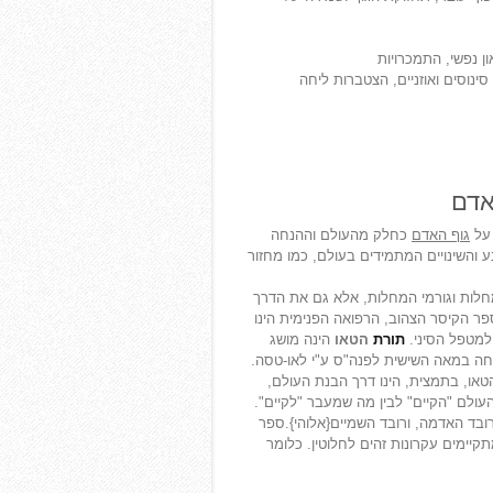
ון נפשי, התמכרויות
ינוסים ואוזניים, הצטברות ליחה
אדם
 על
גוף האדם
כחלק מהעולם וההנחה
 והשינויים המתמידים בעולם, כמו מחזור
לות וגורמי המחלות, אלא גם את הדרך
פר הקיסר הצהוב, הרפואה הפנימית הינו
 למטפל הסיני.
תורת
הטאו
הינה מושג
סחה במאה השישית לפנה"ס ע"י לאו-טסה.
או, בתמצית, הינו דרך הבנת העולם,
ולם "הקיים" לבין מה שמעבר "לקיים".
ובד האדמה, ורובד השמיים{אלוהי}.ספר
קיימים עקרונות זהים לחלוטין. כלומר