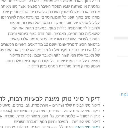
טובה בגוף האדם מרגיש בריא ומתפקד כהלכה. כאשר זרימת הצ'י
נחסמת או משתנה יפגע תפקוד האיבר הספציפי אשר ניזון מאותה
אנרגיה או תיפגע לחילופין מערכת של איברים, שהרייחסי יין-יאנג
מתקיימים בתוך גופנו כל הזמן.חוסר צ'י במערכת אחת לאורך זמן
עלול להשפיע על חוסר תפקוד בהמשך של מערכות נוספות
ולהוביל לדיסהרמוניה כללית בגוף. במערב תרגמו את הצ'י
לויטאליות כוח החיים, האנרגיה. הצ'י זורם בגוף בערוצי זרימה
בסמוך לערוציי העורקים והורידים. ערוצי זרימה אלו נקראים
ברפואה הסינית"מרידיאנים".ישנם 12 מרידיאנים ראשיים הקשורים
ל-12 איברים בגוף. תפקיד של כל מרידיאן הוא להפיץ את האנרגיה
של האיבר אליו הוא קשור לגוף ולאיבר עצמו. נקודות הדיקור
נמצאות על גביי המרידיאנים. כל נקודת דיקור היא בעלת רוחב
ועומק מדויק אליה מוחדרת המחט בזמן הדיקור.
וקות
דיקור סיני נותן מענה לבעיות רבות, לד
דיקור סיני לבעיות שלד ושרירים – אורתופדיה, גב, ברכיים, סיאטי
דיקור סיני לבעיות עיכול – עצירות, מעי רגיז, חומציות יתר (גסטרי
איזון הורמונלי – בלוטת תריס, גלי חום, מחזור לא סדיר, סוכרת, א
דיקור סיני לפוריות – תמיכה וחיזוק הגוף, הגברת הפוריות
דיקור סיני בהריון
והכנה ללידה – שיכוך כאבים, בחילות, צרבות, הי