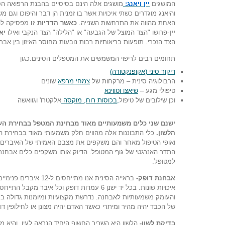
המושגים
יין ויאנג:
מושגים אלה הינם בסיסיים בהבנת הרפואה הסיני
והיאנג מוגדרים כשתי איכויות אשר בו זמנית הן דבר והיפוכו וגם 
האחת מהווה את התרחשות השנייה.
כאשר הדדיות זו
מפסיקה להי
יין
-פרושו "הצד המוצל של הגבעה" או "הלילה" הצד הנקבי ואילו
יא
הצד הזכרי. תופעות בריאותיות רבות נובעות מחוסר האיזון בין אברי 
תחומים רבים לריפוי המשמשים את המטפלים הסינים.כגון
דיקור סיני (אקופנקטורה)
הרבולוגיה סינית – מרקחות של
צמחי מרפא
שונים
טיפולי מגע –
שיאצו
וטווינא
וכן שילובים של טיפול
,בכוסות רוח
, מוקסה
אלקטרו' וגוואשה
ישנם שני כלים משמעותיים מאוד מבחינת המטפל בבחירת העי
הלשון.
כלי התבוננות אלה מהווים חלק משמעותי מאוד בבחירת הכי
ואופי הטיפול מאחר והם משקפים את מצבם האמיתי של האיברים הפנ
התדר האנרגטי של גוף המטופל. הדיוק אותו משקפים כלים אבחנתיים
למטופל.
אבחנת דופק-
בראייה הסינית אנו מתייח
איכויות שונות. בכל יד ישנן 6 עמדות דופק וכל א
והעומק משמעותיות לאבחנה. נדרשת מקצועיות ומיומנות גדולה בני
של הכבד יהיה מהיר ומיתרי כאשר האדם יהיה מצונן או לחילופין ד
בדיקת לשון-
הלשון היא השריר החשוף היחיד הנראה לעין, והיא מ