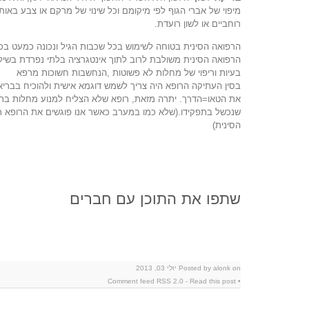
מיפוי של אברי הגוף לפי מיקומם וכל שינוי של מרקם או צבע באות
רוחביים או לשון רועדת.
הרפואה הסינית בטוחה לשימוש בכל שכבות הגיל ונכונה כמעט בכל מ
הרפואה הסינית משולבת לרוב לתוך אינטגרציה בלתי נפרדת בשילו
בעיות וריפוי של מחלות לא פשוטות ,הנחשבות חשוכות מרפא
בסין העתיקה הרופא היה צריך לשמש דוגמא אישית ולהוכיח בבריאות
את הטאו=הדרך. יתרה מזאת, רופא שלא הצליח למנוע מחלות בתחו
שנכשל בתפקידו.(שלא כמו במערב כאשר אנו פוגשים את הרופא
הסינית)
שתפו את התוכן עם חברים
Posted by alonk on יולי 03, 2013
RSS 2.0
-
Read this post
• Comment feed