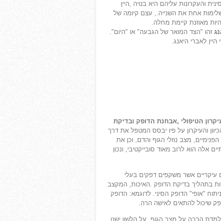
ת והעקרונות עליהם היא בנויה ,היין
משלימות אחת את השנייה., עצם קיומה של
ות מאוזנת קיימת מחלה.
נג
זהו "הצד המואר של הגבעה" או "היום".
היין לאברי היאנג.
קרון הטיפולי ,אבחנת הדופק ובדיקת
וון והעיקרון על פיו יבסס המטפל את דרך
ימיים, מצב נוזלי הגוף והדם, וכן את
 אלה הוא לרוב מאוד סובייקטיבי, ונכון
סים ל-12 איברים פנימיים עיקריים אשר משקפים דפקים בעלי
יבר מקבל התייחסות בתהליך בדיקת הדופק .האיכות, המקצב
תוח "אופי" הדופק הסיני. לדוגמא: הדופק
ופק שיכול להתאים לאישה הרה.
למדת הרבה על מצב הגוף. על הלשון ישנו