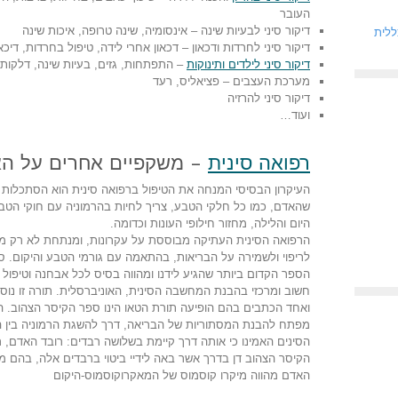
העובר
דיקור סיני לבעיות שינה – אינסומיה, שינה טרופה, איכות שינה
ללית
דיקור סיני לחרדות ודכאון – דכאון אחרי לידה, טיפול בחרדות, דיכא
דיקור סיני לילדים ותינוקות
– התפתחות, גזים, בעיות שינה, דלקות ס
מערכת העצבים – פציאליס, רעד
דיקור סיני להרזיה
ועוד…
רפואה סינית
– משקפיים אחרים על ה
העיקרון הבסיסי המנחה את הטיפול ברפואה סינית הוא הסתכלות
שהאדם, כמו כל חלקי הטבע, צריך לחיות בהרמוניה עם חוקי הטבע
היום והלילה, מחזור חילופי העונות וכדומה.
הרפואה הסינית העתיקה מבוססת על עקרונות, ומנתחת לא רק מח
לריפוי ולשמירה על הבריאות, בהתאמה עם גורמי הטבע והיקום. ס
הספר הקדום ביותר שהגיע לידנו ומהווה בסיס לכל אבחנה וטיפול
חשוב ומרכזי בהבנת המחשבה הסינית, האוניברסלית. תורה זו נו
ואחד הכתבים בהם הופיעה תורת הטאו הינו ספר הקיסר הצהוב. הט
מפתח להבנת המסתוריות של הבריאה, דרך להשגת הרמוניה בין הע
הסינים האמינו כי אותה דרך קיימת בשלושה רבדים: רובד האדם, ר
הקיסר הצהוב דן בדרך אשר באה לידיי ביטוי ברבדים אלה, בהם מת
האדם מהווה מיקרו קוסמוס של המאקרוקוסמוס-היקום