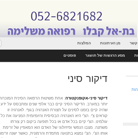
 קשר
מן העיתונות
המלצות
ות
מסע הרגשות של תושגר
פוסטים
דיקור סיני
הות
דיקור סיני-אקופנקטורה
: אחת משיטות הרפואה הסינית המוכרות
יותר במערב. הדיקור הסיני קיים כבר אלפי שנים ומתבסס על ידע
שהיה קיים בזמנו לסינים על תצורת האנרגיה בגוף. לאנרגיה זו
קוראים צ'י. הצ'י היא האנרגיה הבסיסית והיומיומית המניעה את כל
עולמינו. הצ'י קיים בכל אדם או בכל תופעה ביקום רק צורתו
משתנה. מצבו הנפשי ופיזיולוגי של האדם הוא המאפיין של זרימת
אותו הצ'י. הצ'י נמצא בתנועה מתמדת והרמונית, כאשר ישנה זרימה