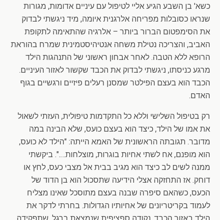
כשא' בן השבע הגיע אליי לטיפול עם עיניים אדומות, מגורות
שנראו כסובלות מפריחה אלרגנית איומה, מיד ניגשתי לבדוק
את הסימפטום הברור ביותר – אלרגיה שהתאימה לתקופת
האביב, והצריכה נטילת משחה אנטיהיסטמינית שמרח בהוראת
הרופא ללא הטבה. לאחר אבחון ראשוני של התנהגות הילד
מרגע כניסתו, ניגשתי לבדוק את הכבד שקשור לאזור העיניים.
הכבד הוא בעצם הפילטר שמסנן רעלים פיזיים ורגשיים בגוף
האדם.
רק בטיפול השלישי וללא כל התקדמות טיפולית, העזתי לשאול
את אמו של הילד, כיצד הוא בעצם כועס, שלא הבינה במה
מדובר. תגובתה הראשונית של האמא הייתה: "הילד לא כועס,
הוא מופנם, אח לשתי אחיות בוגרות, מוצלחות….". ביקשתי
ממנה לשים לב כיצד הוא מגיב בבית אל מצבי כעס, לחץ או
דוחק. אז התחזקה אצלי הידיעה שתסכול הוא בן הדוד של
הכעס, כשהאם סיפרה שבנה בעצם מתוסכל שאינו מצליח
לעמוד בקריטריונים של אחיותיו הגדולות. בחרתי לדקר את
הילד באזור הכבד, נקודה ספציפית שנמצאת ברגל, שתפקידה