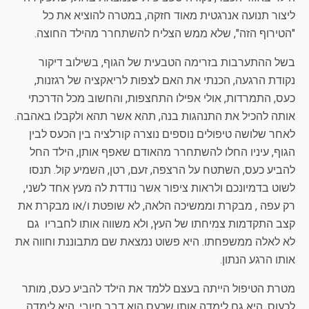
ליצור תנועה אנרגטית מאוד חזקה, במטרה להוציא את כל
"הטירוף הזה", שלא ממש הצליח להשתחרר מהילד החוצה.
בשל ההתערבות בזרימה הטבעית של הגוף, בשילוב דיקור
נקודת הרגעה, הכנתי את האם לצפות לריאקציה של רגזנות,
כעס, התמרדות, אולי אפילו התחצפות, והחשוב מכל הדרכתי
אותה להכיל את התנהגות בנה, תהא אשר תהא ולקבלו באהבה.
לאחר שלושה טיפולים נוספים נוצרה קורלציה בין הכעס לבין
הגוף, עיניו החלו להשתחרר מהאודם שאפף אותן, הילד החל
להביע כעס, השתטח על הרצפה, זעם, רטן, השמיע קול. תנסו
לשוט בדמיונכם ולראות ציפור אשר נודדת לה מעץ אחד לשני,
רק עפה , מבקרת וממשיכה הלאה, לא שופטת ו/או מבקרת את
קצב התקדמות צמיחתו של העץ, ולא משווה אותו לחבריו גם
לא לאלה ממשפחתו. היא פשוט נמצאת שם מתבוננת וחווה את
אותו הרגע הנתון.
מטרת הטיפול הייתה בעצם ללמד את הילד להביע כעס, מותר
לכעוס, היא גם לימדה אותו שכעס הוא דבר חיובי. היא לימדה