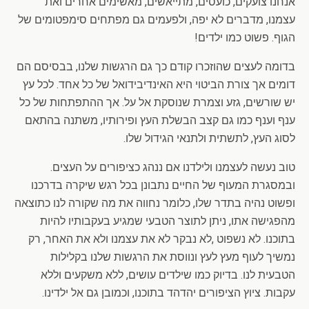
אנחנו צועקים, כועסים, מתייאשים, מאשימים אחרים ואת
עצמנו, מדברים לא יפה, ולפעמים גם מפתחים סימפטומים של
הגוף. פשוט כמו ילדים!
בדומה לעצים שהוזכרו קודם כך גם הרגשות שלנו, בבסיסם הם
דומים אך צורת הביטוי היא האינדיבידואל של כל אחד. לכל עץ
יש שורשים, גזע וצמרת שנוסקת אל על. אך ההתפתחות של כל
ענף וענף כמו גם קצב הבשלת העץ ופירותיו, משתנה בהתאם
לסוג העץ, לתשתית ולתנאי הגידול שלו.
טוב נעשה לעצמנו ולילדנו אם ננהג כציפורים על העצים.
ובמסגרת המעוף של החיים נתבונן בכל רגש שיקרה בדרכנו
ופשוט נהיה בתדר שלו, כלומר נחווה את מה שקורה לנו כתוצאה
מהפגישה אתו, ניתן לתוצר הטבעי שמגיע בעקבותיו להיות
בתוכנו. לא נשפוט ,לא נבקר לא את עצמנו ולא את האחר, רק
נמשיך לעוף מעץ לעץ ונווסת את הרגשות שלנו בקלילות
הטבעית לנו. בדיוק כמו שילדים עושים, ללא משקעים וללא
עקבות. ציוץ הציפורים יהדהד בתוכנו, וכמובן גם אל ילדינו.