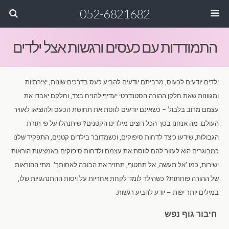
052-6821682
התמודדות עם כעסים ורגשות אצל ילדים
ילדים יודעים לכעוס, מרביתם יודעים להביע כעס בדרכים שונות, יצירתיות
ומגוונות שאת חלקן ההורה הסטנדרטי יעדיף להניח בצד, וחלקם יאבדו את
עצמם מרוב בלבול – כשאינם יודעים לווסת את תחושת הכעס ולהוציאו לאוויר
העולם. מה אנחנו בסך הכל רוצים מילדינו הקטנים? שיתנהלו על פי תורת
הגבולות, שידעו כיצד לדחות סיפוקים, וכשמדובר בילדים קטנים, התפקיד שלנו
כמבוגרים הוא לעזור להם לווסת את עצמם ולדחות סיפוקים באמצעות הוראות
ישירות, כמו 'אל תעשה, אל תחטוף, תחזיר את הבובה לאחותך'. מתי ההוראות
של ההורה פוחתות? כשהילד לומד לקחת אחריות על ויסות ההתנהגויות שלו,
במילים יותר יפות – יודע להביע רגשות.
חיבור גוף נפש